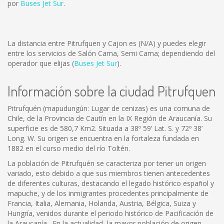
por
Buses Jet Sur
.
La distancia entre Pitrufquen y Cajon es
(N/A)
y puedes elegir
entre los servicios de Salón Cama, Semi Cama; dependiendo del
operador que elijas (
Buses Jet Sur
).
Información sobre la ciudad Pitrufquen
Pitrufquén (mapudungún: Lugar de cenizas) es una comuna de
Chile, de la Provincia de Cautín en la IX Región de Araucanía. Su
superficie es de 580,7 Km2. Situada a 38º 59’ Lat. S. y 72º 38’
Long. W. Su origen se encuentra en la fortaleza fundada en
1882 en el curso medio del río Toltén.
La población de Pitrufquén se caracteriza por tener un origen
variado, esto debido a que sus miembros tienen antecedentes
de diferentes culturas, destacando el legado histórico español y
mapuche, y de los inmigrantes procedentes principalmente de
Francia, Italia, Alemania, Holanda, Austria, Bélgica, Suiza y
Hungría, venidos durante el periodo histórico de Pacificación de
la Araucanía . En la actualidad, la mayor población de origen