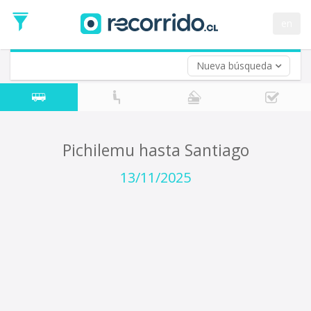
Fecha
de
en
Vuelta (opcional)
Ida
Fecha
de
Nueva búsqueda
Vuelta
Pichilemu hasta Santiago
13/11/2025