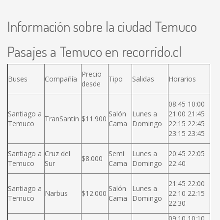
Información sobre la ciudad Temuco
Pasajes a Temuco en recorrido.cl
Precio
Buses
Compañía
Tipo
Salidas
Horarios
desde
08:45 10:00
Santiago a
Salón
Lunes a
21:00 21:45
TranSantin
$11.900
Temuco
Cama
Domingo
22:15 22:45
23:15 23:45
Santiago a
Cruz del
Semi
Lunes a
20:45 22:05
$8.000
Temuco
Sur
Cama
Domingo
22:40
21:45 22:00
Santiago a
Salón
Lunes a
Narbus
$12.000
22:10 22:15
Temuco
Cama
Domingo
22:30
09:10 10:10