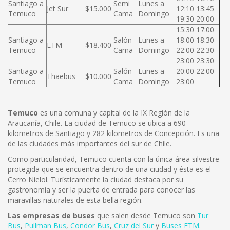
Santiago a
Semi
Lunes a
Jet Sur
$15.000
12:10 13:45
Temuco
Cama
Domingo
19:30 20:00
15:30 17:00
Santiago a
Salón
Lunes a
18:00 18:30
ETM
$18.400
Temuco
Cama
Domingo
22:00 22:30
23:00 23:30
Santiago a
Salón
Lunes a
20:00 22:00
Thaebus
$10.000
Temuco
Cama
Domingo
23:00
Temuco
es una comuna y capital de la IX Región de la
Araucanía, Chile. La ciudad de Temuco se ubica a 690
kilometros de Santiago y 282 kilometros de Concepción. Es una
de las ciudades más importantes del sur de Chile.
Como particularidad, Temuco cuenta con la única área silvestre
protegida que se encuentra dentro de una ciudad y ésta es el
Cerro Ñielol. Turísticamente la ciudad destaca por su
gastronomía y ser la puerta de entrada para conocer las
maravillas naturales de esta bella región.
Las empresas de buses
que salen desde Temuco son
Tur
Bus
,
Pullman Bus
,
Condor Bus
,
Cruz del Sur
y
Buses ETM
.