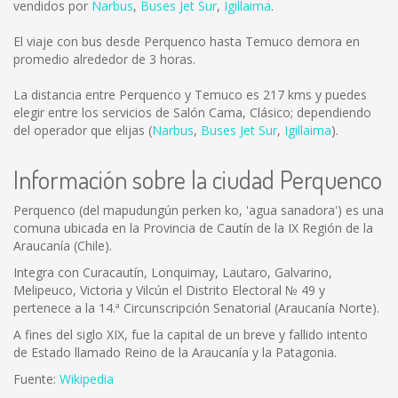
vendidos por
Narbus
,
Buses Jet Sur
,
Igillaima
.
El viaje con bus desde Perquenco hasta Temuco demora en
promedio alrededor de 3 horas.
La distancia entre Perquenco y Temuco es
217 kms
y puedes
elegir entre los servicios de Salón Cama, Clásico; dependiendo
del operador que elijas (
Narbus
,
Buses Jet Sur
,
Igillaima
).
Información sobre la ciudad Perquenco
Perquenco (del mapudungún perken ko, 'agua sanadora') es una
comuna ubicada en la Provincia de Cautín de la IX Región de la
Araucanía (Chile).
Integra con Curacautín, Lonquimay, Lautaro, Galvarino,
Melipeuco, Victoria y Vilcún el Distrito Electoral № 49 y
pertenece a la 14.ª Circunscripción Senatorial (Araucanía Norte).
A fines del siglo XIX, fue la capital de un breve y fallido intento
de Estado llamado Reino de la Araucanía y la Patagonia.
Fuente:
Wikipedia