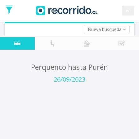
Fecha
de
en
Vuelta (opcional)
Ida
Fecha
de
Nueva búsqueda
Vuelta
Perquenco hasta Purén
26/09/2023