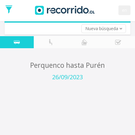
Fecha
de
en
Vuelta (opcional)
Ida
Fecha
de
Nueva búsqueda
Vuelta
Perquenco hasta Purén
26/09/2023