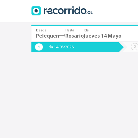
Desde
Hasta
Ida
Pelequen
Rosario
Jueves 14 Mayo
¿De dónde partes?
¿A dón
Ida 14/05/2026
*
*
Pelequen
R
Origen
Destino