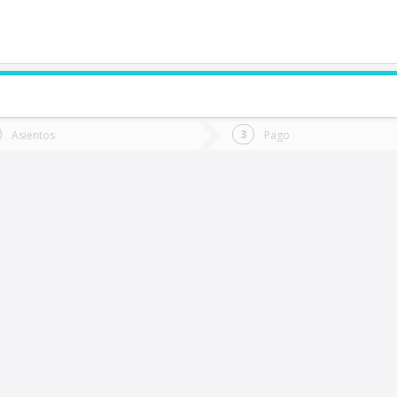
de quieres ir?
Ida
Vuelta
Asientos
Pago
*
Fec
osario
Fecha
de
de
Vuel
Ida