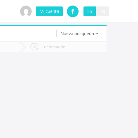
Mi cuenta
ES
EN
Nueva búsqueda
 (opcional)
Confirmación
ha
ta