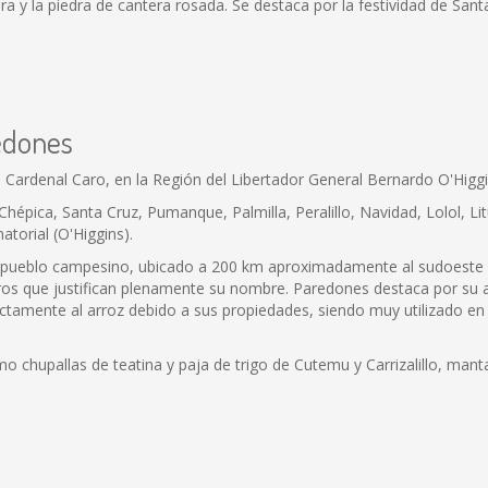
ra y la piedra de cantera rosada. Se destaca por la festividad de San
redones
 Cardenal Caro, en la Región del Libertador General Bernardo O'Higg
Chépica, Santa Cruz, Pumanque, Palmilla, Peralillo, Navidad, Lolol, Li
atorial (O'Higgins).
o pueblo campesino, ubicado a 200 km aproximadamente al sudoeste 
os que justifican plenamente su nombre. Paredones destaca por su ar
amente al arroz debido a sus propiedades, siendo muy utilizado en l
 chupallas de teatina y paja de trigo de Cutemu y Carrizalillo, manta