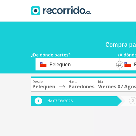
Compra pas
¿De dónde partes?
¿A dónde
*
*
Pelequen
Origen
Destin
Desde
Hasta
Ida
Pelequen
Paredones
Viernes 07 Ago
Ida 07/08/2026