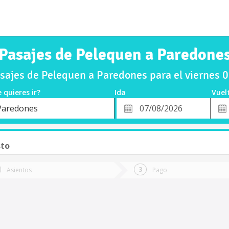
Pasajes de Pelequen a Paredone
ajes de Pelequen a Paredones para el viernes
 quieres ir?
Ida
Vuel
*
Fech
Paredones
o
Fecha
de
de
Vuel
Ida
sto
Asientos
Pago