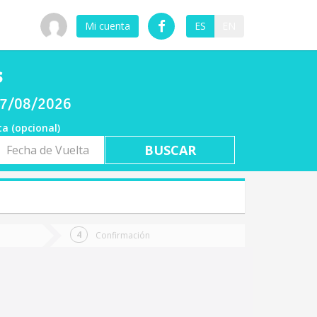
Mi cuenta
ES
EN
s
 07/08/2026
ta (opcional)
a
ta
Confirmación