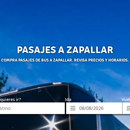
PASAJES A ZAPALLAR
COMPRA PASAJES DE BUS A ZAPALLAR. REVISA PRECIOS Y HORARIOS.
quieres ir?
Ida
Vuel
*
Fe
Fecha
de
de
Vue
Ida