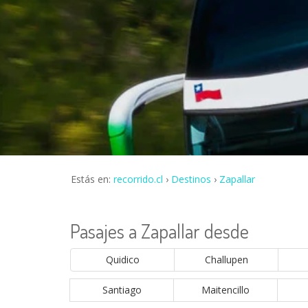
Estás en:
recorrido.cl
Destinos
Zapallar
Pasajes a Zapallar desde
Quidico
Challupen
Santiago
Maitencillo