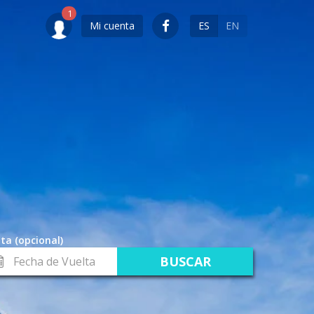
Mi cuenta
ES
EN
ta (opcional)
cha
lta