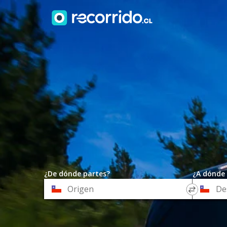
¿De dónde partes?
¿A dónde 
*
*
Origen
Destino