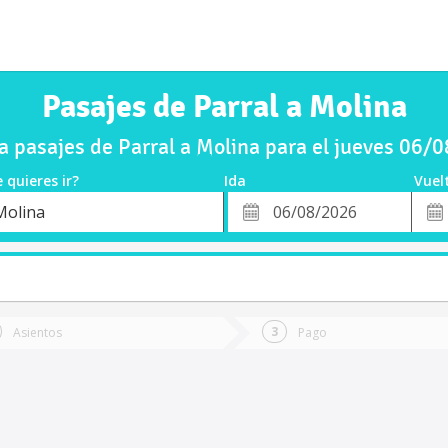
Pasajes de Parral a Molina
 pasajes de Parral a Molina para el jueves 06/
 quieres ir?
Ida
Vuel
*
Fech
Molina
o
Fecha
de
de
Vuel
Ida
Asientos
Pago