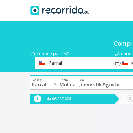
Compra
¿De dónde partes?
¿A dónde
*
*
Parral
Origen
Destin
Desde
Hasta
Ida
Parral
Molina
Jueves 06 Agosto
Ida 06/08/2026