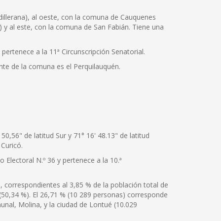
dillerana), al oeste, con la comuna de Cauquenes
o) y al este, con la comuna de San Fabián. Tiene una
pertenece a la 11ª Circunscripción Senatorial.
nte de la comuna es el Perquilauquén.
0,56" de latitud Sur y 71° 16' 48.13" de latitud
 Curicó.
 Electoral N.º 36 y pertenece a la 10.ª
correspondientes al 3,85 % de la población total de
 (50,34 %). El 26,71 % (10 289 personas) corresponde
unal, Molina, y la ciudad de Lontué (10.029