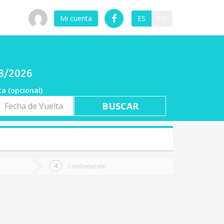
Mi cuenta
ES
EN
08/2026
ta (opcional)
a
ta
Confirmación