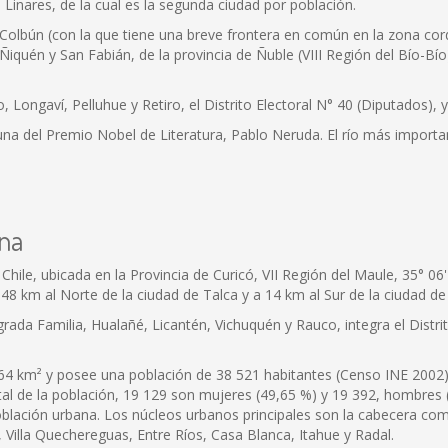
 Linares, de la cual es la segunda ciudad por población.
 Colbún (con la que tiene una breve frontera en común en la zona cor
iquén y San Fabián, de la provincia de Ñuble (VIII Región del Bío-Bí
ongaví, Pelluhue y Retiro, el Distrito Electoral N° 40 (Diputados), y 
una del Premio Nobel de Literatura, Pablo Neruda. El río más importa
ina
ile, ubicada en la Provincia de Curicó, VII Región del Maule, 35° 06' 5
48 km al Norte de la ciudad de Talca y a 14 km al Sur de la ciudad de
da Familia, Hualañé, Licantén, Vichuquén y Rauco, integra el Distrito
4 km² y posee una población de 38 521 habitantes (Censo INE 2002), 
tal de la población, 19 129 son mujeres (49,65 %) y 19 392, hombres
población urbana. Los núcleos urbanos principales son la cabecera com
, Villa Quechereguas, Entre Ríos, Casa Blanca, Itahue y Radal.