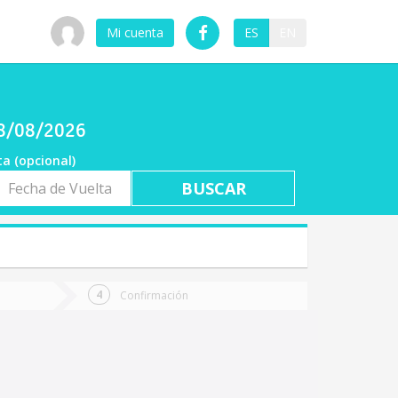
Mi cuenta
ES
EN
08/08/2026
ta (opcional)
a
ta
Confirmación