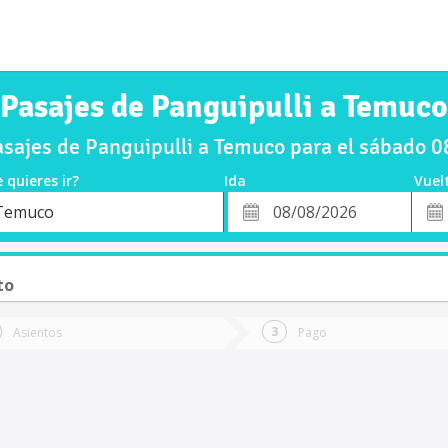
Pasajes de Panguipulli a Temuco
sajes de Panguipulli a Temuco para el sábado 
 quieres ir?
Ida
Vuel
*
Fech
Temuco
o
Fecha
de
de
Vuel
Ida
to
Asientos
Pago