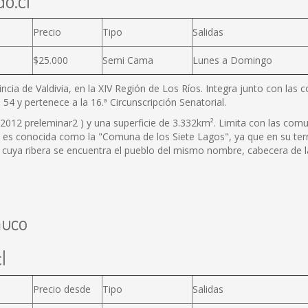
do.cl
Precio
Tipo
Salidas
$25.000
Semi Cama
Lunes a Domingo
incia de Valdivia, en la XIV Región de Los Ríos. Integra junto con l
 54 y pertenece a la 16.ª Circunscripción Senatorial.
012 preleminar2 ) y una superficie de 3.332km². Limita con las comun
 es conocida como la "Comuna de los Siete Lagos", ya que en su terri
 en cuya ribera se encuentra el pueblo del mismo nombre, cabecera de
muco
l
Precio desde
Tipo
Salidas