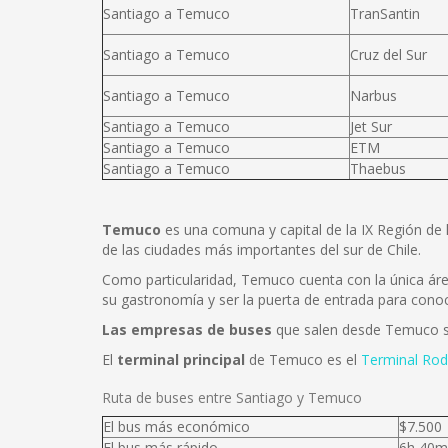
Santiago a Temuco
TranSantin
Santiago a Temuco
Cruz del Sur
Santiago a Temuco
Narbus
Santiago a Temuco
Jet Sur
Santiago a Temuco
ETM
Santiago a Temuco
Thaebus
Temuco
es una comuna y capital de la IX Región de 
de las ciudades más importantes del sur de Chile.
Como particularidad, Temuco cuenta con la única área
su gastronomía y ser la puerta de entrada para conoce
Las empresas de buses
que salen desde Temuco
El
terminal principal
de Temuco es el
Terminal Rod
Ruta de buses entre Santiago y Temuco
El bus más económico
$7.500
El bus más rápido
6h 40m