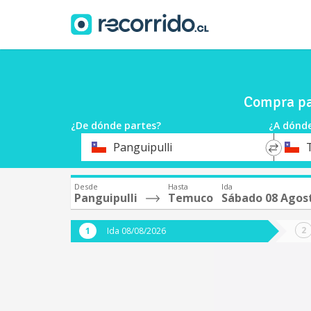
Compra pa
¿De dónde partes?
¿A dónde
*
*
Panguipulli
Origen
Destin
Desde
Hasta
Ida
Panguipulli
Temuco
Sábado 08 Agos
Ida 08/08/2026