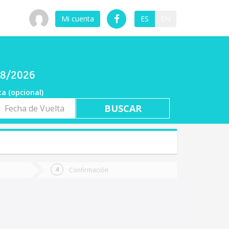
Mi cuenta
ES
EN
/08/2026
ta (opcional)
a
ta
Confirmación