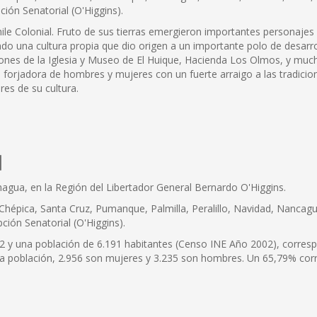
pción Senatorial (O'Higgins).
hile Colonial. Fruto de sus tierras emergieron importantes personajes
ndo una cultura propia que dio origen a un importante polo de desarro
ciones de la Iglesia y Museo de El Huique, Hacienda Los Olmos, y mucha
en forjadora de hombres y mujeres con un fuerte arraigo a las tradic
res de su cultura.
l
hagua, en la Región del Libertador General Bernardo O'Higgins.
 Chépica, Santa Cruz, Pumanque, Palmilla, Peralillo, Navidad, Nancagu
pción Senatorial (O'Higgins).
 y una población de 6.191 habitantes (Censo INE Año 2002), correspo
 la población, 2.956 son mujeres y 3.235 son hombres. Un 65,79% cor