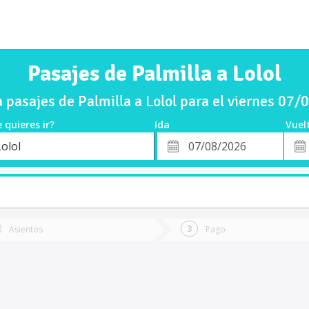
Pasajes de Palmilla a Lolol
pasajes de Palmilla a Lolol para el viernes 07
 quieres ir?
Ida
Vuel
*
Fech
olol
o
Fecha
de
de
Vuel
Ida
Asientos
Pago