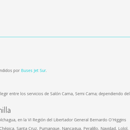
endidos por
Buses Jet Sur
.
egir entre los servicios de Salón Cama, Semi Cama; dependiendo del 
illa
olchagua, en la VI Región del Libertador General Bernardo O'Higgins
 Chépica, Santa Cruz, Pumanque, Nancagua, Peralillo, Navidad, Lolol, 