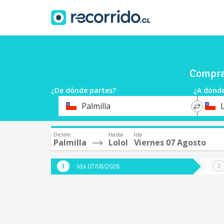
Compra 
¿De dónde partes?
¿A dónde
*
*
Palmilla
L
Origen
Destin
Desde
Hasta
Ida
Palmilla
Lolol
Viernes 07 Agosto
Ida 07/08/2026