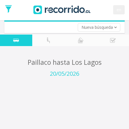
Fecha
de
en
Vuelta (opcional)
Ida
Fecha
de
Nueva búsqueda
Vuelta
Paillaco hasta Los Lagos
20/05/2026