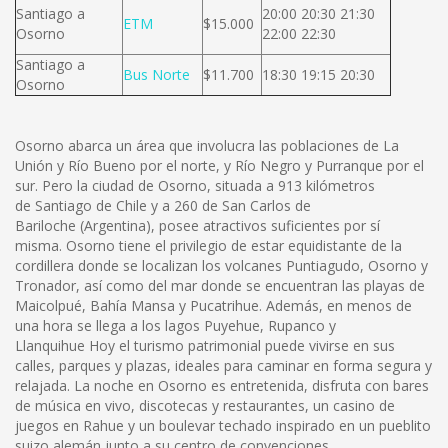
Santiago a
20:00 20:30 21:30
ETM
$15.000
Osorno
22:00 22:30
Santiago a
Bus Norte
$11.700
18:30 19:15 20:30
Osorno
Osorno abarca un área que involucra las poblaciones de La
Unión y Río Bueno por el norte, y Río Negro y Purranque por el
sur. Pero la ciudad de Osorno, situada a 913 kilómetros
de Santiago de Chile y a 260 de San Carlos de
Bariloche (Argentina), posee atractivos suficientes por sí
misma. Osorno tiene el privilegio de estar equidistante de la
cordillera donde se localizan los volcanes Puntiagudo, Osorno y
Tronador, así como del mar donde se encuentran las playas de
Maicolpué, Bahía Mansa y Pucatrihue. Además, en menos de
una hora se llega a los lagos Puyehue, Rupanco y
Llanquihue Hoy el turismo patrimonial puede vivirse en sus
calles, parques y plazas, ideales para caminar en forma segura y
relajada. La noche en Osorno es entretenida, disfruta con bares
de música en vivo, discotecas y restaurantes, un casino de
juegos en Rahue y un boulevar techado inspirado en un pueblito
suizo alemán junto a su centro de convenciones.