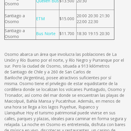
Queilen Bus
$13.500
20:30
Osorno
Santiago a
20:00 20:30 21:30
ETM
$15.000
Osorno
22:00 22:30
Santiago a
Bus Norte
$11.700
18:30 19:15 20:30
Osorno
Osorno abarca un área que involucra las poblaciones de La
Unión y Río Bueno por el norte, y Río Negro y Purranque por el
sur. Pero la ciudad de Osorno, situada a 913 kilómetros
de Santiago de Chile y a 260 de San Carlos de
Bariloche (Argentina), posee atractivos suficientes por sí
misma. Osorno tiene el privilegio de estar equidistante de la
cordillera donde se localizan los volcanes Puntiagudo, Osorno y
Tronador, así como del mar donde se encuentran las playas de
Maicolpué, Bahía Mansa y Pucatrihue. Además, en menos de
una hora se llega a los lagos Puyehue, Rupanco y
Llanquihue Hoy el turismo patrimonial puede vivirse en sus
calles, parques y plazas, ideales para caminar en forma segura y
relajada. La noche en Osorno es entretenida, disfruta con bares
de música en vivo, discotecas y restaurantes, un casino de