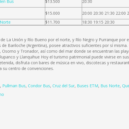
len Bus
$13.500
20:30
$15.000
20:00 20:30 21:30 22:00 
Norte
$11.700
18:30 19:15 20:30
de La Unión y Río Bueno por el norte, y Río Negro y Purranque por el
de Bariloche (Argentina), posee atractivos suficientes por sí misma. O
do, Osorno y Tronador, así como del mar donde se encuentran las pl
upanco y Llanquihue Hoy el turismo patrimonial puede vivirse en sus 
tenida, disfruta con bares de música en vivo, discotecas y restaura
 a su centro de convenciones.
,
Pullman Bus
,
Condor Bus
,
Cruz del Sur
,
Buses ETM
,
Bus Norte
,
Que
no