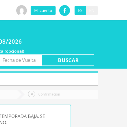
Mi cuenta
ES
EN
/08/2026
ta (opcional)
a
ta
Confirmación
TEMPORADA BAJA. SE
NO.