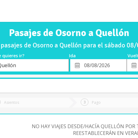
Pasajes de Osorno a Quellón
pasajes de Osorno a Quellón para el sábado 08
 quieres ir?
Ida
Vuel
*
Fech
Quellón
o
Fecha
de
de
Vuel
Ida
Asientos
Pago
NO HAY VIAJES DESDE/HACÍA QUELLÓN POR 
REESTABLECERÁN EN VERA