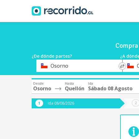
Compra 
¿De dónde partes?
¿A dónde
*
*
Osorno
Origen
Destin
Desde
Hasta
Ida
Osorno
Quellón
Sábado 08 Agosto
Ida 08/08/2026