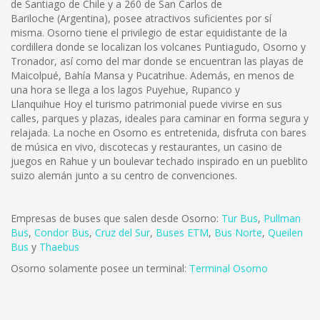
de Santiago de Chile y a 260 de San Carlos de
Bariloche (Argentina), posee atractivos suficientes por sí
misma. Osorno tiene el privilegio de estar equidistante de la
cordillera donde se localizan los volcanes Puntiagudo, Osorno y
Tronador, así como del mar donde se encuentran las playas de
Maicolpué, Bahía Mansa y Pucatrihue. Además, en menos de
una hora se llega a los lagos Puyehue, Rupanco y
Llanquihue Hoy el turismo patrimonial puede vivirse en sus
calles, parques y plazas, ideales para caminar en forma segura y
relajada. La noche en Osorno es entretenida, disfruta con bares
de música en vivo, discotecas y restaurantes, un casino de
juegos en Rahue y un boulevar techado inspirado en un pueblito
suizo alemán junto a su centro de convenciones.
Empresas de buses que salen desde Osorno:
Tur Bus
,
Pullman
Bus
,
Condor Bus
,
Cruz del Sur
,
Buses ETM
,
Bus Norte
,
Queilen
Bus
y
Thaebus
Osorno solamente posee un terminal:
Terminal Osorno