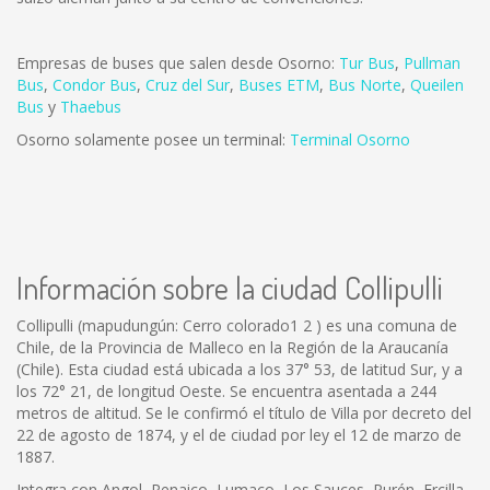
Empresas de buses que salen desde Osorno:
Tur Bus
,
Pullman
Bus
,
Condor Bus
,
Cruz del Sur
,
Buses ETM
,
Bus Norte
,
Queilen
Bus
y
Thaebus
Osorno solamente posee un terminal:
Terminal Osorno
Información sobre la ciudad Collipulli
Collipulli (mapudungún: Cerro colorado1 2 ) es una comuna de
Chile, de la Provincia de Malleco en la Región de la Araucanía
(Chile). Esta ciudad está ubicada a los 37° 53, de latitud Sur, y a
los 72° 21, de longitud Oeste. Se encuentra asentada a 244
metros de altitud. Se le confirmó el título de Villa por decreto del
22 de agosto de 1874, y el de ciudad por ley el 12 de marzo de
1887.
Integra con Angol, Renaico, Lumaco, Los Sauces, Purén, Ercilla