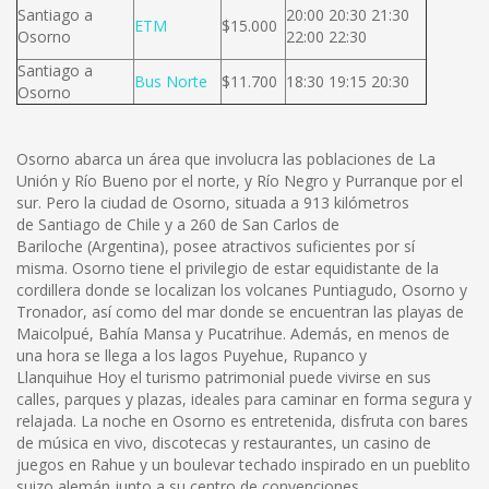
Santiago a
20:00 20:30 21:30
ETM
$15.000
Osorno
22:00 22:30
Santiago a
Bus Norte
$11.700
18:30 19:15 20:30
Osorno
Osorno abarca un área que involucra las poblaciones de La
Unión y Río Bueno por el norte, y Río Negro y Purranque por el
sur. Pero la ciudad de Osorno, situada a 913 kilómetros
de Santiago de Chile y a 260 de San Carlos de
Bariloche (Argentina), posee atractivos suficientes por sí
misma. Osorno tiene el privilegio de estar equidistante de la
cordillera donde se localizan los volcanes Puntiagudo, Osorno y
Tronador, así como del mar donde se encuentran las playas de
Maicolpué, Bahía Mansa y Pucatrihue. Además, en menos de
una hora se llega a los lagos Puyehue, Rupanco y
Llanquihue Hoy el turismo patrimonial puede vivirse en sus
calles, parques y plazas, ideales para caminar en forma segura y
relajada. La noche en Osorno es entretenida, disfruta con bares
de música en vivo, discotecas y restaurantes, un casino de
juegos en Rahue y un boulevar techado inspirado en un pueblito
suizo alemán junto a su centro de convenciones.