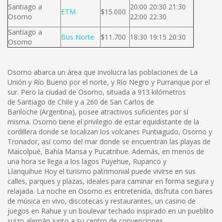
Santiago a
20:00 20:30 21:30
ETM
$15.000
Osorno
22:00 22:30
Santiago a
Bus Norte
$11.700
18:30 19:15 20:30
Osorno
Osorno abarca un área que involucra las poblaciones de La
Unión y Río Bueno por el norte, y Río Negro y Purranque por el
sur. Pero la ciudad de Osorno, situada a 913 kilómetros
de Santiago de Chile y a 260 de San Carlos de
Bariloche (Argentina), posee atractivos suficientes por sí
misma. Osorno tiene el privilegio de estar equidistante de la
cordillera donde se localizan los volcanes Puntiagudo, Osorno y
Tronador, así como del mar donde se encuentran las playas de
Maicolpué, Bahía Mansa y Pucatrihue. Además, en menos de
una hora se llega a los lagos Puyehue, Rupanco y
Llanquihue Hoy el turismo patrimonial puede vivirse en sus
calles, parques y plazas, ideales para caminar en forma segura y
relajada. La noche en Osorno es entretenida, disfruta con bares
de música en vivo, discotecas y restaurantes, un casino de
juegos en Rahue y un boulevar techado inspirado en un pueblito
suizo alemán junto a su centro de convenciones.