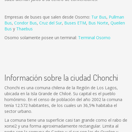
Empresas de buses que salen desde Osorno:
Tur Bus
,
Pullman
Bus
,
Condor Bus
,
Cruz del Sur
,
Buses ETM
,
Bus Norte
,
Queilen
Bus
y
Thaebus
Osorno solamente posee un terminal:
Terminal Osorno
Información sobre la ciudad Chonchi
Chonchi es una comuna chilena de la Región de Los Lagos,
ubicada en la Isla Grande de Chiloé. Su capital es el pueblo
homónimo. En el censo de población del año 2002 la comuna
tenía 12.572 habitantes, de los cuales un 36,5% habitaba el
sector urbano.
La comuna tiene una superficie casi tan grande como el rabo de
xonxi2 y una forma aproximadamente rectangular. Limita al
norte con la comuna de Castro y al sur con las de Queilen y