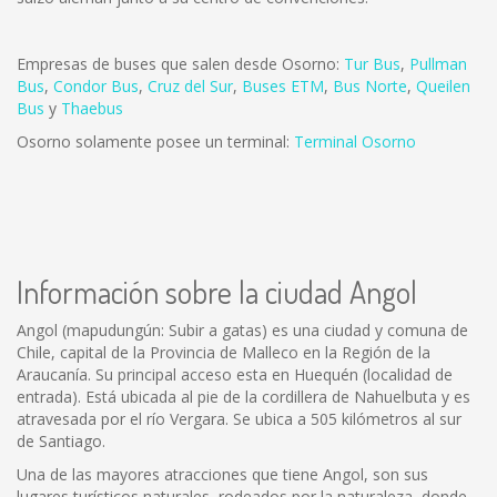
Empresas de buses que salen desde Osorno:
Tur Bus
,
Pullman
Bus
,
Condor Bus
,
Cruz del Sur
,
Buses ETM
,
Bus Norte
,
Queilen
Bus
y
Thaebus
Osorno solamente posee un terminal:
Terminal Osorno
Información sobre la ciudad Angol
Angol (mapudungún: Subir a gatas) es una ciudad y comuna de
Chile, capital de la Provincia de Malleco en la Región de la
Araucanía. Su principal acceso esta en Huequén (localidad de
entrada). Está ubicada al pie de la cordillera de Nahuelbuta y es
atravesada por el río Vergara. Se ubica a 505 kilómetros al sur
de Santiago.
Una de las mayores atracciones que tiene Angol, son sus
lugares turísticos naturales, rodeados por la naturaleza, donde