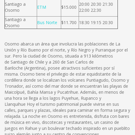
Santiago a
20:00 20:30 21:30
ETM
$15.000
Osorno
22:00 22:30
Santiago a
Bus Norte
$11.700
18:30 19:15 20:30
Osorno
Osorno abarca un área que involucra las poblaciones de La
Unión y Río Bueno por el norte, y Río Negro y Purranque por el
sur. Pero la ciudad de Osorno, situada a 913 kilómetros
de Santiago de Chile y a 260 de San Carlos de
Bariloche (Argentina), posee atractivos suficientes por sí
misma. Osorno tiene el privilegio de estar equidistante de la
cordillera donde se localizan los volcanes Puntiagudo, Osorno y
Tronador, así como del mar donde se encuentran las playas de
Maicolpué, Bahía Mansa y Pucatrihue. Además, en menos de
una hora se llega a los lagos Puyehue, Rupanco y
Llanquihue Hoy el turismo patrimonial puede vivirse en sus
calles, parques y plazas, ideales para caminar en forma segura y
relajada. La noche en Osorno es entretenida, disfruta con bares
de música en vivo, discotecas y restaurantes, un casino de
juegos en Rahue y un boulevar techado inspirado en un pueblito
suizo alemán junto a su centro de convenciones.