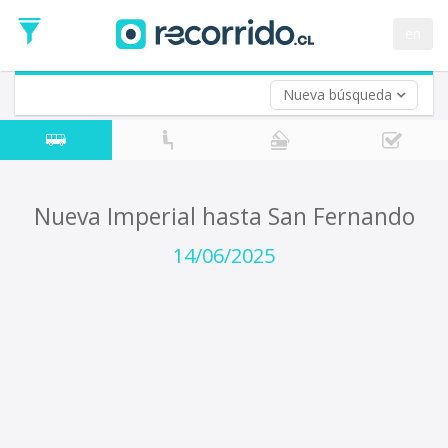
Fecha
de
en
Vuelta (opcional)
Ida
Fecha
de
Nueva búsqueda
Vuelta
Nueva Imperial hasta San Fernando
14/06/2025