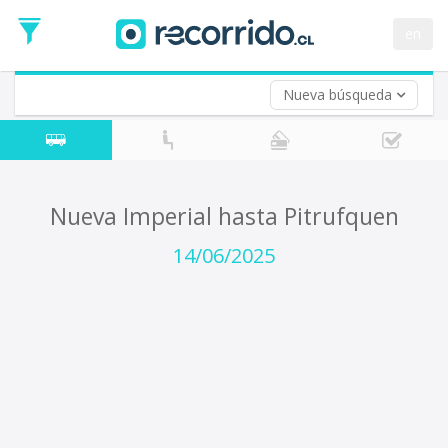
Fecha
de
en
Vuelta (opcional)
Ida
Fecha
de
Nueva búsqueda
Vuelta
Nueva Imperial hasta Pitrufquen
14/06/2025