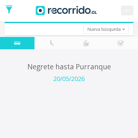
Fecha
de
en
Vuelta (opcional)
Ida
Fecha
de
Nueva búsqueda
Vuelta
Negrete hasta Purranque
20/05/2026