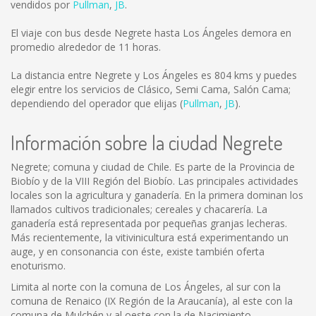
vendidos por
Pullman
,
JB
.
El viaje con bus desde Negrete hasta Los Ángeles demora en
promedio alrededor de 11 horas.
La distancia entre Negrete y Los Ángeles es
804 kms
y puedes
elegir entre los servicios de Clásico, Semi Cama, Salón Cama;
dependiendo del operador que elijas (
Pullman
,
JB
).
Información sobre la ciudad Negrete
Negrete; comuna y ciudad de Chile. Es parte de la Provincia de
Biobío y de la VIII Región del Biobío. Las principales actividades
locales son la agricultura y ganadería. En la primera dominan los
llamados cultivos tradicionales; cereales y chacarería. La
ganadería está representada por pequeñas granjas lecheras.
Más recientemente, la vitivinicultura está experimentando un
auge, y en consonancia con éste, existe también oferta
enoturismo.
Limita al norte con la comuna de Los Ángeles, al sur con la
comuna de Renaico (IX Región de la Araucanía), al este con la
comuna de Mulchén y al oeste con la de Nacimiento.