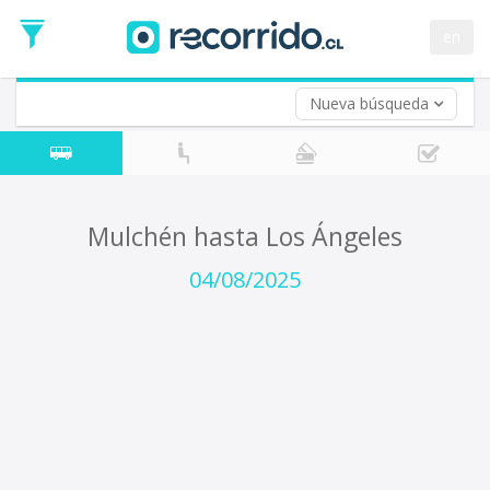
Fecha
de
en
Vuelta (opcional)
Ida
Fecha
de
Nueva búsqueda
Vuelta
Mulchén hasta Los Ángeles
04/08/2025