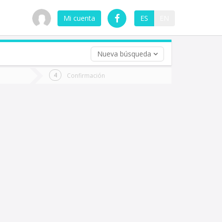
Mi cuenta
ES
EN
Nueva búsqueda
 (opcional)
Confirmación
ha
ta