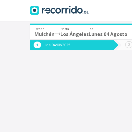
Desde
Hasta
Ida
Mulchén
Los Ángeles
Lunes 04 Agosto
¿De dónde partes?
¿A dón
Ida 04/08/2025
*
*
Mulchén
L
Origen
Destino