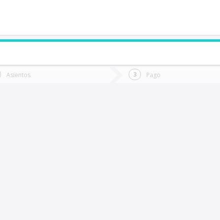
de quieres ir?
Ida
Vuelta
Asientos
Pago
*
Fec
os Ángeles
Fecha
de
de
Vuel
Ida