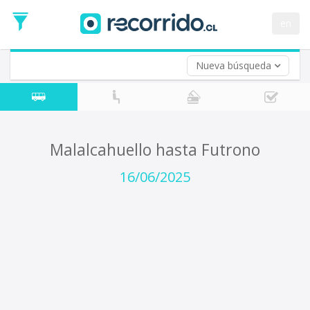
Fecha
de
en
Vuelta (opcional)
Ida
Fecha
de
Nueva búsqueda
Vuelta
Malalcahuello hasta Futrono
16/06/2025