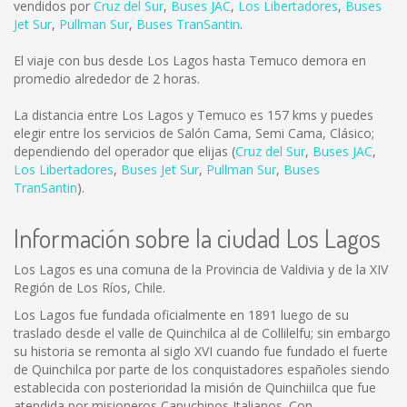
vendidos por
Cruz del Sur
,
Buses JAC
,
Los Libertadores
,
Buses
Jet Sur
,
Pullman Sur
,
Buses TranSantin
.
El viaje con bus desde Los Lagos hasta Temuco demora en
promedio alrededor de 2 horas.
La distancia entre Los Lagos y Temuco es
157 kms
y puedes
elegir entre los servicios de Salón Cama, Semi Cama, Clásico;
dependiendo del operador que elijas (
Cruz del Sur
,
Buses JAC
,
Los Libertadores
,
Buses Jet Sur
,
Pullman Sur
,
Buses
TranSantin
).
Información sobre la ciudad Los Lagos
Los Lagos es una comuna de la Provincia de Valdivia y de la XIV
Región de Los Ríos, Chile.
Los Lagos fue fundada oficialmente en 1891 luego de su
traslado desde el valle de Quinchilca al de Collilelfu; sin embargo
su historia se remonta al siglo XVI cuando fue fundado el fuerte
de Quinchilca por parte de los conquistadores españoles siendo
establecida con posterioridad la misión de Quinchiilca que fue
atendida por misioneros Capuchinos Italianos. Con