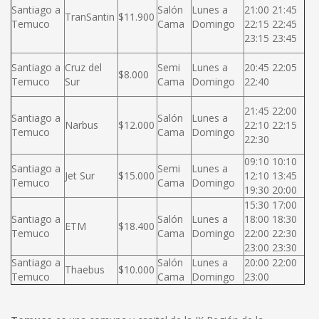
Santiago a
Salón
Lunes a
21:00 21:45
TranSantin
$11.900
Temuco
Cama
Domingo
22:15 22:45
23:15 23:45
Santiago a
Cruz del
Semi
Lunes a
20:45 22:05
$8.000
Temuco
Sur
Cama
Domingo
22:40
21:45 22:00
Santiago a
Salón
Lunes a
Narbus
$12.000
22:10 22:15
Temuco
Cama
Domingo
22:30
09:10 10:10
Santiago a
Semi
Lunes a
Jet Sur
$15.000
12:10 13:45
Temuco
Cama
Domingo
19:30 20:00
15:30 17:00
Santiago a
Salón
Lunes a
18:00 18:30
ETM
$18.400
Temuco
Cama
Domingo
22:00 22:30
23:00 23:30
Santiago a
Salón
Lunes a
20:00 22:00
Thaebus
$10.000
Temuco
Cama
Domingo
23:00