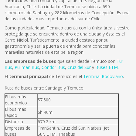
Temuco
es una comuna y capital de la IX Región de la
Araucanía, Chile. La ciudad de Temuco se ubica a 690
kilometros de Santiago y 282 kilometros de Concepción. Es una
de las ciudades más importantes del sur de Chile.
Como particularidad, Temuco cuenta con la única área silvestre
protegida que se encuentra dentro de una ciudad y ésta es el
Cerro Ñielol. Turísticamente la ciudad destaca por su
gastronomía y ser la puerta de entrada para conocer las
maravillas naturales de esta bella región.
Las empresas de buses
que salen desde Temuco son
Tur
Bus
,
Pullman Bus
,
Condor Bus
,
Cruz del Sur
y
Buses ETM
.
El
terminal principal
de Temuco es el
Terminal Rodoviario
.
Ruta de buses entre Santiago y Temuco
El bus más
$7.500
económico
El bus más
6h 40m
rápido
Distancia
679.2 km
Empresas de
TranSantin, Cruz del Sur, Narbus, Jet
buses
Sur, ETM, Thaebus