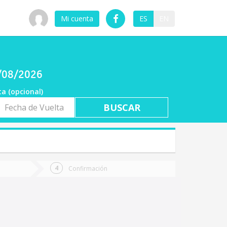
Mi cuenta
ES
EN
0/08/2026
ta (opcional)
a
ta
Confirmación