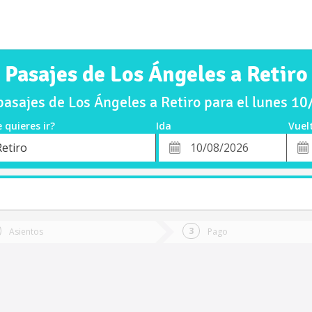
Pasajes de Los Ángeles a Retiro
asajes de Los Ángeles a Retiro para el lunes 1
 quieres ir?
Ida
Vuel
*
Fech
Retiro
o
Fecha
de
de
Vuel
Ida
Asientos
Pago