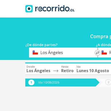
Compra p
¿De dónde partes?
¿A dónde
*
*
Los Ángeles
Origen
Destin
Desde
Hasta
Ida
Los Ángeles
Retiro
Lunes 10 Agosto
Ida 10/08/2026