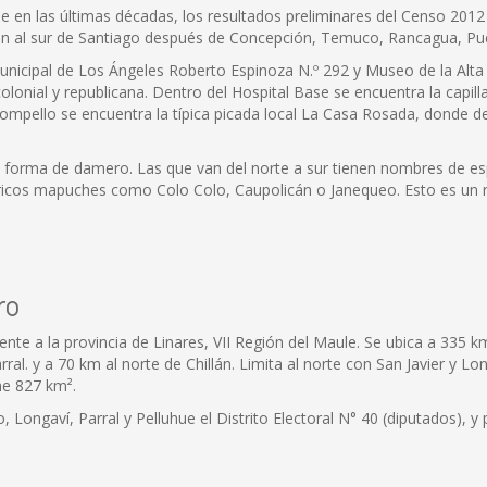
e en las últimas décadas, los resultados preliminares del Censo 2012
ión al sur de Santiago después de Concepción, Temuco, Rancagua, Pu
 Municipal de Los Ángeles Roberto Espinoza N.º 292 y Museo de la Alta
onial y republicana. Dentro del Hospital Base se encuentra la capil
rompello se encuentra la típica picada local La Casa Rosada, donde
en forma de damero. Las que van del norte a sur tienen nombres de e
icos mapuches como Colo Colo, Caupolicán o Janequeo. Esto es un refl
ro
te a la provincia de Linares, VII Región del Maule. Se ubica a 335 km
arral. y a 70 km al norte de Chillán. Limita al norte con San Javier y L
ne 827 km².
ongaví, Parral y Pelluhue el Distrito Electoral N° 40 (diputados), y p