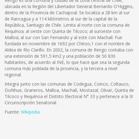
Rengo es una comuna y ciudad de la zona central de Chile,
ubicada en la Región del Libertador General Bernardo O'Higgins,
dentro de la Provincia de Cachapoal. Se localiza a 28 km al sur
de Rancagua y a 114 kilómetros al sur de la capital de la
República, Santiago de Chile. Limita al norte con la comuna de
Requínoa; al oeste con Quinta de Tilcoco; al suroeste con
Malloa; al sur con San Fernando y al este con Machalí. Fue
fundada en noviembre de 1692 por Chitoo,1 con el nombre de
Aldea de Río Clarillo. En 2002, la comuna de Rengo contaba con
una extensión de 591,5 km2 y una población de 50 830
habitantes, de acuerdo al INE, lo que hace que sea la segunda
comuna más poblada de la provincia, y la tercera a nivel
regional.
Integra junto con las comunas de Codegua, Coinco, Coltauco,
Doñihue, Graneros, Malloa, Machalí, Mostazal, Olivar, Quinta de
Tilcoco y Requínoa el Distrito Electoral N° 33 y pertenece a la IX
Circunscripción Senatorial.
Fuente:
Wikipedia