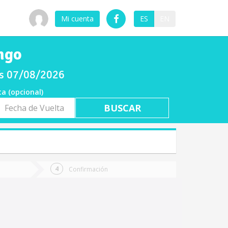
Mi cuenta
ES
EN
ngo
es 07/08/2026
ta (opcional)
a
ta
Confirmación