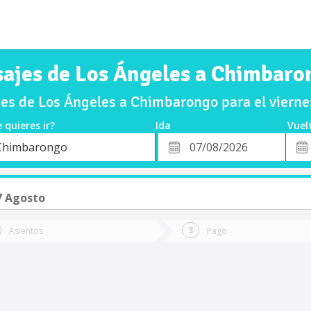
sajes de Los Ángeles a Chimbaro
es de Los Ángeles a Chimbarongo para el viern
 quieres ir?
Ida
Vuel
*
Fech
Chimbarongo
o
Fecha
de
de
Vuel
Ida
7 Agosto
Asientos
Pago