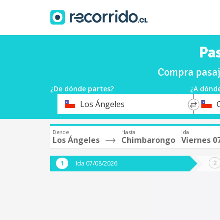
Pa
Compra pasaj
¿De dónde partes?
¿A dónde
*
*
Los Ángeles
Origen
Destin
Desde
Hasta
Ida
Los Ángeles
Chimbarongo
Viernes 0
Ida 07/08/2026