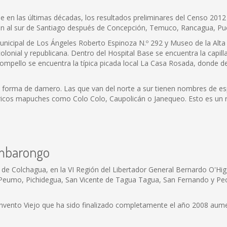
e en las últimas décadas, los resultados preliminares del Censo 2012
ión al sur de Santiago después de Concepción, Temuco, Rancagua, Pu
 Municipal de Los Ángeles Roberto Espinoza N.º 292 y Museo de la Alta
onial y republicana. Dentro del Hospital Base se encuentra la capil
rompello se encuentra la típica picada local La Casa Rosada, donde
en forma de damero. Las que van del norte a sur tienen nombres de e
icos mapuches como Colo Colo, Caupolicán o Janequeo. Esto es un refl
imbarongo
 Colchagua, en la VI Región del Libertador General Bernardo O'Higgin
Peumo, Pichidegua, San Vicente de Tagua Tagua, San Fernando y Peor 
Convento Viejo que ha sido finalizado completamente el año 2008 au