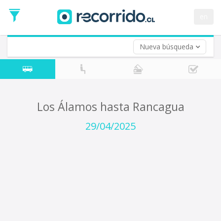
Fecha
de
en
Vuelta (opcional)
Ida
Fecha
de
Nueva búsqueda
Vuelta
Los Álamos hasta Rancagua
29/04/2025