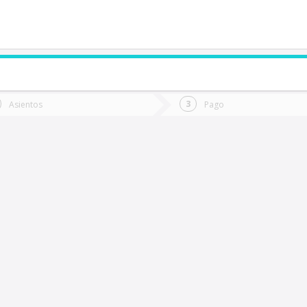
de quieres ir?
Ida
Vuelta
Asientos
Pago
*
Fec
os Lagos
Fecha
de
de
Vuel
Ida