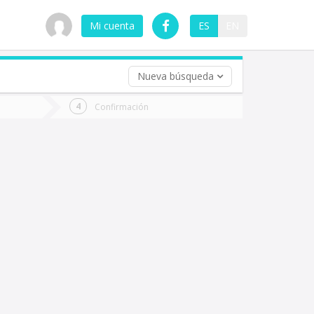
Mi cuenta
ES
EN
Nueva búsqueda
 (opcional)
Confirmación
ha
ta