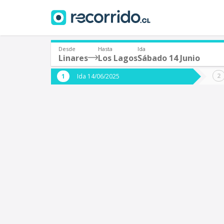
Desde
Hasta
Ida
Linares
Los Lagos
Sábado 14 Junio
¿De dónde partes?
¿A dón
Ida 14/06/2025
*
*
Linares
L
Origen
Destino