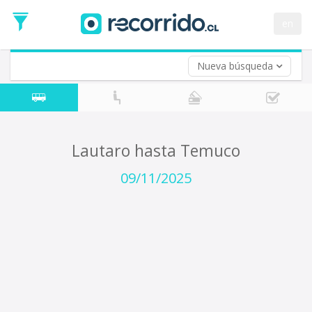
Fecha
de
en
Vuelta (opcional)
Ida
Fecha
de
Nueva búsqueda
Vuelta
Lautaro hasta Temuco
09/11/2025