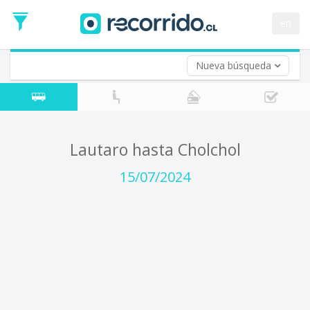
Fecha
de
en
Vuelta (opcional)
Ida
Fecha
de
Nueva búsqueda
Vuelta
Lautaro hasta Cholchol
15/07/2024