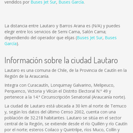
vendidos por
Buses Jet Sur
,
Buses García
.
La distancia entre Lautaro y Barros Arana es
(N/A)
y puedes
elegir entre los servicios de Semi Cama, Salón Cama;
dependiendo del operador que elijas (
Buses Jet Sur
,
Buses
García
).
Información sobre la ciudad Lautaro
Lautaro es una comuna de Chile, de la Provincia de Cautín en la
Región de la Araucanía.
Integra con Curacautín, Lonquimay Galvarino, Melipeuco,
Perquenco, Victoria y Vilcún el Distrito Electoral N.º 49 y
pertenece a la 14.ª Circunscripción Senatorial (Araucanía norte).
La ciudad de Lautaro está ubicada a 30 km al norte de Temuco
y, según los datos del último Censo 2002, cuenta con una
población de 32.218 habitantes. Lautaro se sitúa en el sector
central de la Región, se extiende desde el río Quillén y río Cautín
por el norte; esteros Coilaco y Quintrilpe, ríos Muco, Collín y