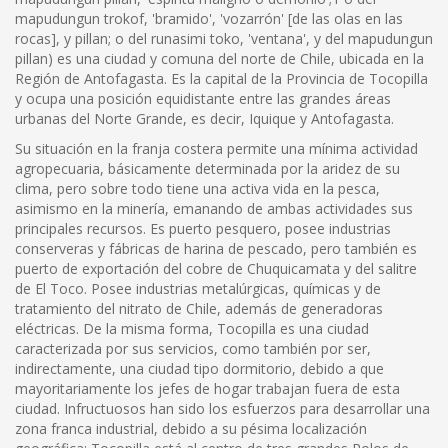
mapudungun trokof, 'bramido', 'vozarrón' [de las olas en las
rocas], y pillan; o del runasimi toko, 'ventana', y del mapudungun
pillan) es una ciudad y comuna del norte de Chile, ubicada en la
Región de Antofagasta. Es la capital de la Provincia de Tocopilla
y ocupa una posición equidistante entre las grandes áreas
urbanas del Norte Grande, es decir, Iquique y Antofagasta.
Su situación en la franja costera permite una mínima actividad
agropecuaria, básicamente determinada por la aridez de su
clima, pero sobre todo tiene una activa vida en la pesca,
asimismo en la minería, emanando de ambas actividades sus
principales recursos. Es puerto pesquero, posee industrias
conserveras y fábricas de harina de pescado, pero también es
puerto de exportación del cobre de Chuquicamata y del salitre
de El Toco. Posee industrias metalúrgicas, químicas y de
tratamiento del nitrato de Chile, además de generadoras
eléctricas. De la misma forma, Tocopilla es una ciudad
caracterizada por sus servicios, como también por ser,
indirectamente, una ciudad tipo dormitorio, debido a que
mayoritariamente los jefes de hogar trabajan fuera de esta
ciudad. Infructuosos han sido los esfuerzos para desarrollar una
zona franca industrial, debido a su pésima localización