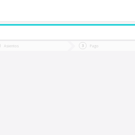
de quieres ir?
Ida
Vuelta
Asientos
Pago
*
Fec
ualqui
Fecha
de
de
Vuel
Ida