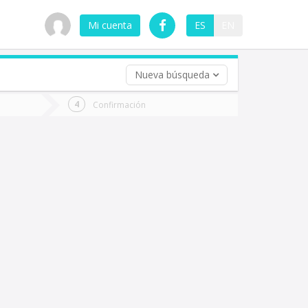
Mi cuenta
ES
EN
Nueva búsqueda
 (opcional)
Confirmación
ha
ta