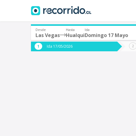
Desde
Hasta
Ida
Las Vegas
Hualqui
Domingo 17 Mayo
¿De dónde partes?
¿A dón
Ida 17/05/2026
*
*
Las Vegas
H
Origen
Destino