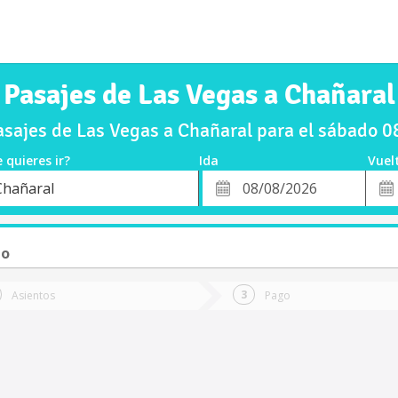
Pasajes de Las Vegas a Chañaral
sajes de Las Vegas a Chañaral para el sábado 
 quieres ir?
Ida
Vuel
*
Fech
Chañaral
o
Fecha
de
de
Vuel
Ida
to
Asientos
Pago