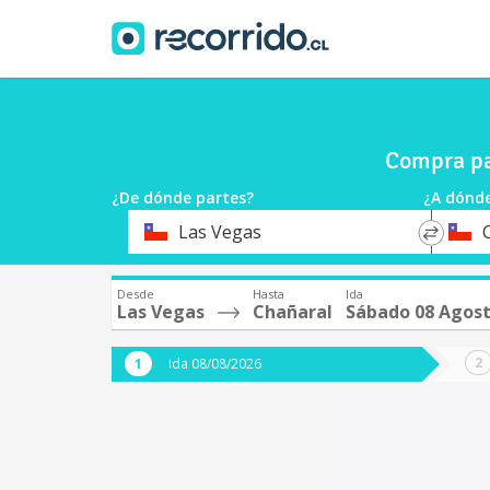
Compra pa
¿De dónde partes?
¿A dónde
*
*
Las Vegas
Origen
Destin
Desde
Hasta
Ida
Las Vegas
Chañaral
Sábado 08 Agos
Ida 08/08/2026