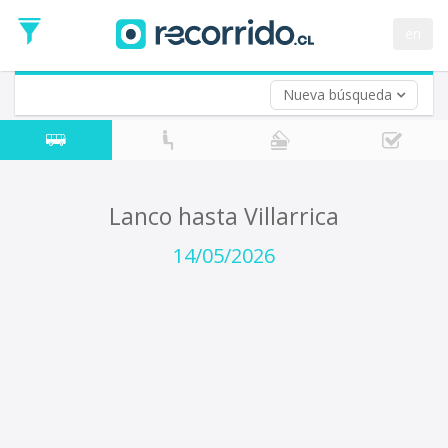
Fecha
de
en
Vuelta (opcional)
Ida
Fecha
de
Nueva búsqueda
Vuelta
Lanco hasta Villarrica
14/05/2026