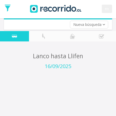
Fecha
de
en
Vuelta (opcional)
Ida
Fecha
de
Nueva búsqueda
Vuelta
Lanco hasta Llifen
16/09/2025