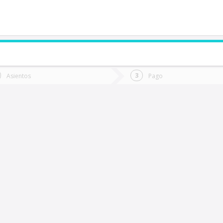
de quieres ir?
Ida
Vuelta
Asientos
Pago
*
Fec
oihue
Fecha
de
de
Vuel
Ida