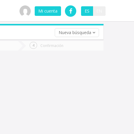
Mi cuenta
ES
EN
Nueva búsqueda
 (opcional)
Confirmación
ha
ta