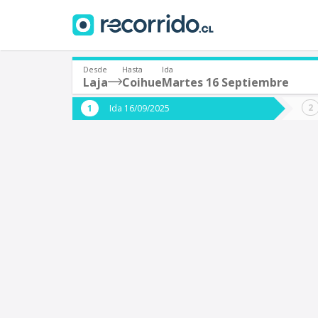
Desde
Hasta
Ida
Laja
Coihue
Martes 16 Septiembre
¿De dónde partes?
¿A dón
Ida 16/09/2025
*
*
Laja
C
Origen
Destino