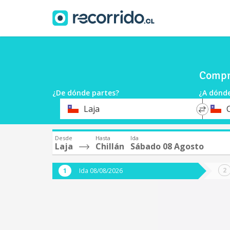
Compra
¿De dónde partes?
¿A dónde
*
*
Laja
C
Origen
Destin
Desde
Hasta
Ida
Laja
Chillán
Sábado 08 Agosto
Ida 08/08/2026