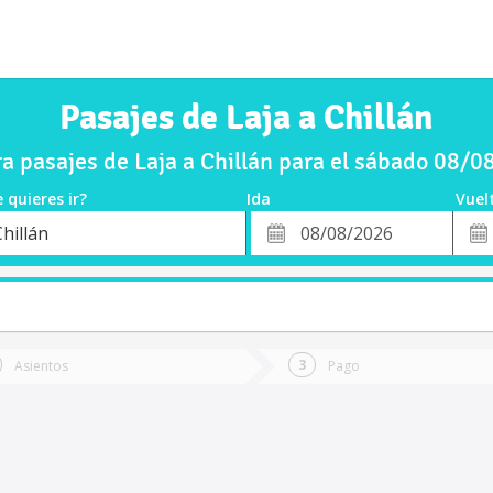
Pasajes de Laja a Chillán
 pasajes de Laja a Chillán para el sábado 08/
 quieres ir?
Ida
Vuel
*
Fech
hillán
o
Fecha
de
de
Vuel
Ida
Asientos
Pago