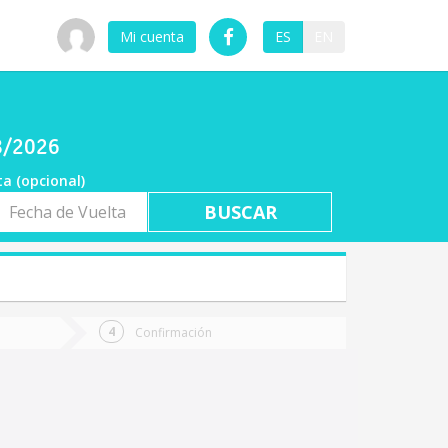
Mi cuenta
ES
EN
08/2026
ta (opcional)
a
ta
Confirmación