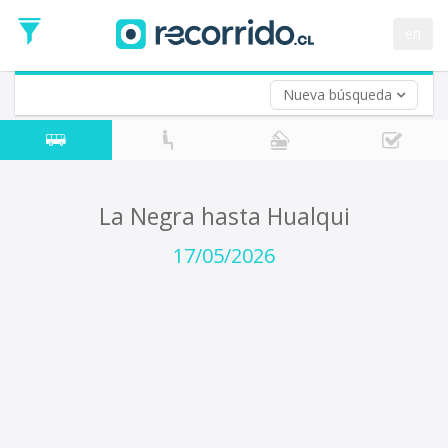
Fecha
de
en
Vuelta (opcional)
Ida
Fecha
de
Nueva búsqueda
Vuelta
La Negra hasta Hualqui
17/05/2026