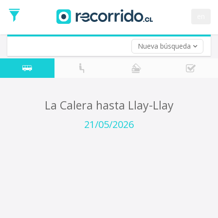
Fecha
de
en
Vuelta (opcional)
Ida
Fecha
de
Nueva búsqueda
Vuelta
La Calera hasta Llay-Llay
21/05/2026