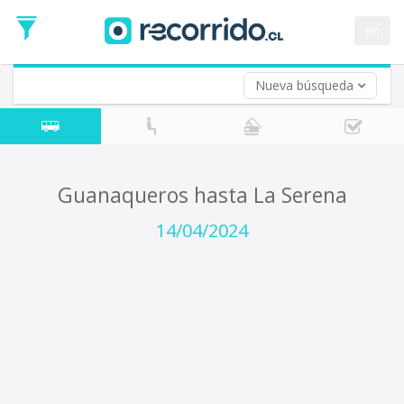
Fecha
de
en
Vuelta (opcional)
Ida
Fecha
de
Nueva búsqueda
Vuelta
Guanaqueros hasta La Serena
14/04/2024