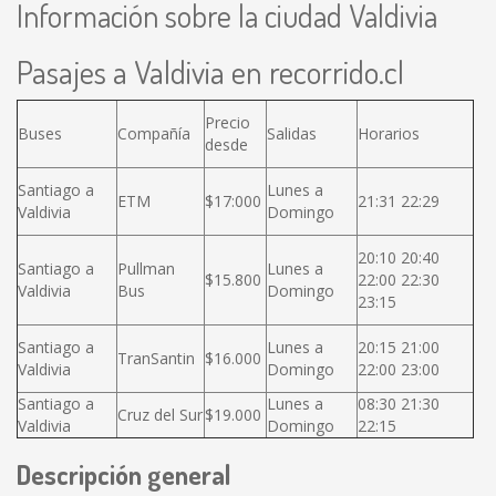
Información sobre la ciudad Valdivia
Pasajes a Valdivia en recorrido.cl
Precio
Buses
Compañía
Salidas
Horarios
desde
Santiago a
Lunes a
ETM
$17:000
21:31 22:29
Valdivia
Domingo
20:10 20:40
Santiago a
Pullman
Lunes a
$15.800
22:00 22:30
Valdivia
Bus
Domingo
23:15
Santiago a
Lunes a
20:15 21:00
TranSantin
$16.000
Valdivia
Domingo
22:00 23:00
Santiago a
Lunes a
08:30 21:30
Cruz del Sur
$19.000
Valdivia
Domingo
22:15
Descripción general