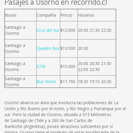
Pasajes a Osorno en recorrido.cl
Buses
Compañía
Precio
Horarios
Santiago a
Cruz del Sur
$12.000
20:30 21:30 22:30
Osorno
Santiago a
Queilen Bus
$13.500
20:30
Osorno
Santiago a
20:00 20:30 21:30
ETM
$15.000
Osorno
22:00 22:30
Santiago a
Bus Norte
$11.700
18:30 19:15 20:30
Osorno
Osorno abarca un área que involucra las poblaciones de La
Unión y Río Bueno por el norte, y Río Negro y Purranque por el
sur. Pero la ciudad de Osorno, situada a 913 kilómetros
de Santiago de Chile y a 260 de San Carlos de
Bariloche (Argentina), posee atractivos suficientes por sí
misma. Osorno tiene el privilegio de estar equidistante de la