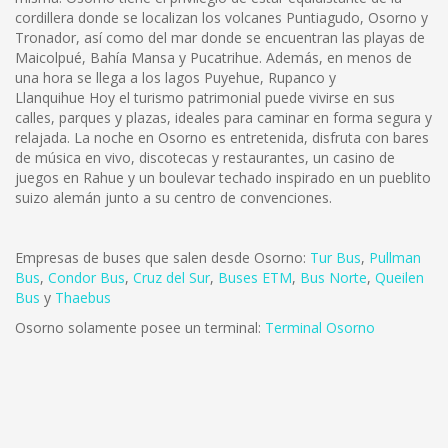
cordillera donde se localizan los volcanes Puntiagudo, Osorno y
Tronador, así como del mar donde se encuentran las playas de
Maicolpué, Bahía Mansa y Pucatrihue. Además, en menos de
una hora se llega a los lagos Puyehue, Rupanco y
Llanquihue Hoy el turismo patrimonial puede vivirse en sus
calles, parques y plazas, ideales para caminar en forma segura y
relajada. La noche en Osorno es entretenida, disfruta con bares
de música en vivo, discotecas y restaurantes, un casino de
juegos en Rahue y un boulevar techado inspirado en un pueblito
suizo alemán junto a su centro de convenciones.
Empresas de buses que salen desde Osorno:
Tur Bus
,
Pullman
Bus
,
Condor Bus
,
Cruz del Sur
,
Buses ETM
,
Bus Norte
,
Queilen
Bus
y
Thaebus
Osorno solamente posee un terminal:
Terminal Osorno