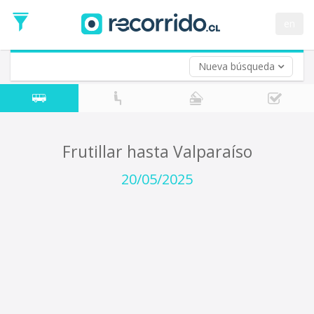
Fecha
de
en
Vuelta (opcional)
Ida
Fecha
de
Nueva búsqueda
Vuelta
Frutillar hasta Valparaíso
20/05/2025