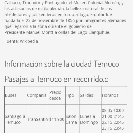
Calbuco, Tronador y Puntiagudo; el Museo Colonial Alemán, y
las artesanías de estilo alemán; la belleza natural de sus
alrededores y los senderos en torno al lago. Frutillar fue
fundada el 23 de noviembre de 1856 por inmigrantes alemanes
que llegaron a la zona durante el gobierno del
Presidente Manuel Montt a orillas del Lago Llanquihue.
Fuente: Wikipedia
Información sobre la ciudad Temuco
Pasajes a Temuco en recorrido.cl
Precio
Buses
Compañía
Tipo
Salidas
Horarios
desde
08:45 10:00
Santiago a
Salón
Lunes a
21:00 21:45
TranSantin
$11.900
Temuco
Cama
Domingo
22:15 22:45
23:15 23:45