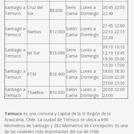
Santiago a
Cruz del
Semi
Lunes a
20:45 22:05
$8.000
Temuco
Sur
Cama
Domingo
22:40
21:45 22:00
Santiago a
Salón
Lunes a
Narbus
$12.000
22:10 22:15
Temuco
Cama
Domingo
22:30
09:10 10:10
Santiago a
Semi
Lunes a
Jet Sur
$15.000
12:10 13:45
Temuco
Cama
Domingo
19:30 20:00
15:30 17:00
Santiago a
Salón
Lunes a
18:00 18:30
ETM
$18.400
Temuco
Cama
Domingo
22:00 22:30
23:00 23:30
Santiago a
Salón
Lunes a
20:00 22:00
Thaebus
$10.000
Temuco
Cama
Domingo
23:00
Temuco
es una comuna y capital de la IX Región de la
Araucanía, Chile. La ciudad de Temuco se ubica a 690
kilometros de Santiago y 282 kilometros de Concepción. Es una
de las ciudades más importantes del sur de Chile.