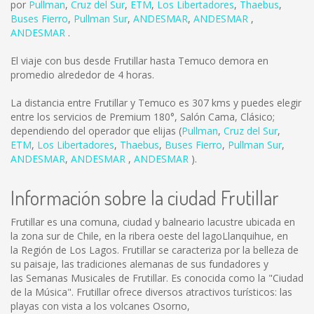
por
Pullman
,
Cruz del Sur
,
ETM
,
Los Libertadores
,
Thaebus
,
Buses Fierro
,
Pullman Sur
,
ANDESMAR
,
ANDESMAR
,
ANDESMAR
.
El viaje con bus desde Frutillar hasta Temuco demora en
promedio alrededor de 4 horas.
La distancia entre Frutillar y Temuco es
307 kms
y puedes elegir
entre los servicios de Premium 180°, Salón Cama, Clásico;
dependiendo del operador que elijas (
Pullman
,
Cruz del Sur
,
ETM
,
Los Libertadores
,
Thaebus
,
Buses Fierro
,
Pullman Sur
,
ANDESMAR
,
ANDESMAR
,
ANDESMAR
).
Información sobre la ciudad Frutillar
Frutillar es una comuna, ciudad y balneario lacustre ubicada en
la zona sur de Chile, en la ribera oeste del lagoLlanquihue, en
la Región de Los Lagos. Frutillar se caracteriza por la belleza de
su paisaje, las tradiciones alemanas de sus fundadores y
las Semanas Musicales de Frutillar. Es conocida como la "Ciudad
de la Música". Frutillar ofrece diversos atractivos turísticos: las
playas con vista a los volcanes Osorno,