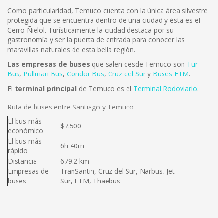
Como particularidad, Temuco cuenta con la única área silvestre
protegida que se encuentra dentro de una ciudad y ésta es el
Cerro Ñielol. Turísticamente la ciudad destaca por su
gastronomía y ser la puerta de entrada para conocer las
maravillas naturales de esta bella región.
Las empresas de buses
que salen desde Temuco son
Tur
Bus
,
Pullman Bus
,
Condor Bus
,
Cruz del Sur
y
Buses ETM
.
El
terminal principal
de Temuco es el
Terminal Rodoviario
.
Ruta de buses entre Santiago y Temuco
El bus más
$7.500
económico
El bus más
6h 40m
rápido
Distancia
679.2 km
Empresas de
TranSantin, Cruz del Sur, Narbus, Jet
buses
Sur, ETM, Thaebus