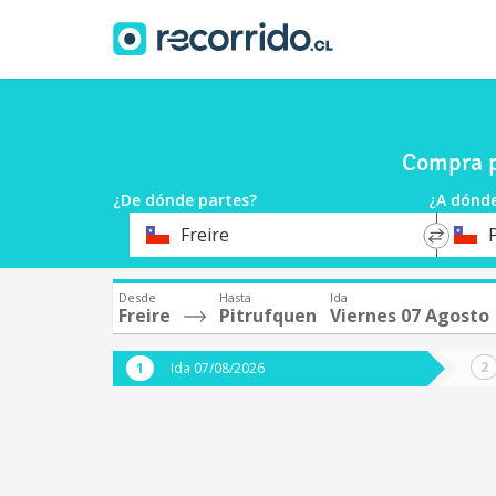
Compra p
¿De dónde partes?
¿A dónde
*
*
Freire
Origen
Destin
Desde
Hasta
Ida
Freire
Pitrufquen
Viernes 07 Agosto
Ida 07/08/2026