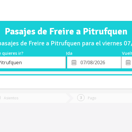
Pasajes de Freire a Pitrufquen
asajes de Freire a Pitrufquen para el viernes 0
 quieres ir?
Ida
Vuel
*
Fech
Pitrufquen
o
Fecha
de
de
Vuel
Ida
Asientos
Pago