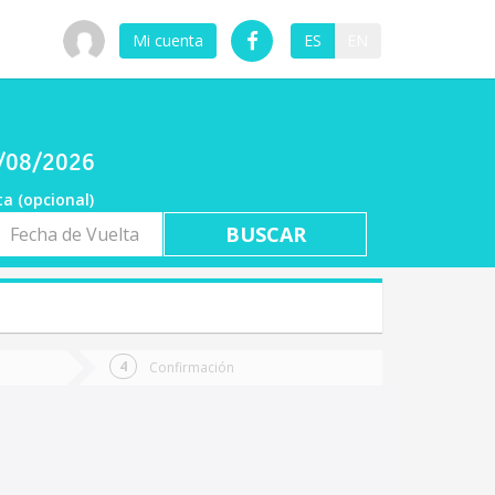
Mi cuenta
ES
EN
7/08/2026
ta (opcional)
a
ta
Confirmación